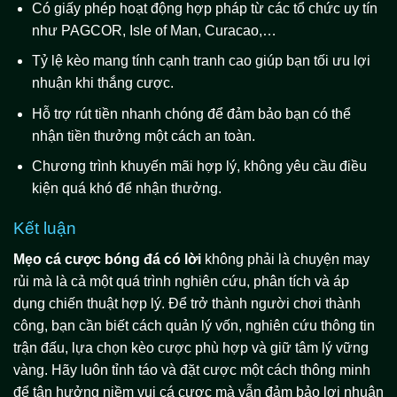
Có giấy phép hoạt động hợp pháp từ các tổ chức uy tín
như PAGCOR, Isle of Man, Curacao,…
Tỷ lệ kèo mang tính cạnh tranh cao giúp bạn tối ưu lợi
nhuận khi thắng cược.
Hỗ trợ rút tiền nhanh chóng để đảm bảo bạn có thể
nhận tiền thưởng một cách an toàn.
Chương trình khuyến mãi hợp lý, không yêu cầu điều
kiện quá khó để nhận thưởng.
Kết luận
Mẹo cá cược bóng đá có lời
không phải là chuyện may
rủi mà là cả một quá trình nghiên cứu, phân tích và áp
dụng chiến thuật hợp lý. Để trở thành người chơi thành
công, bạn cần biết cách quản lý vốn, nghiên cứu thông tin
trận đấu, lựa chọn kèo cược phù hợp và giữ tâm lý vững
vàng. Hãy luôn tỉnh táo và đặt cược một cách thông minh
để tận hưởng niềm vui cá cược mà vẫn đảm bảo lợi nhuận