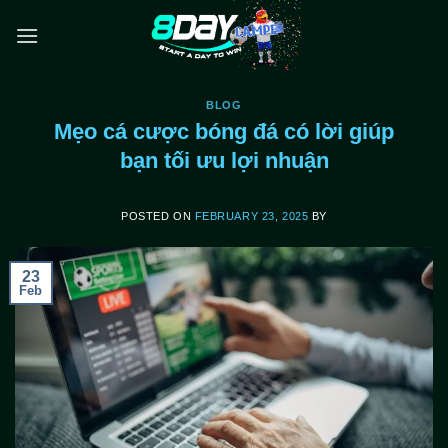
Skip
to
content
BLOG
Mẹo cá cược bóng đá có lời giúp
bạn tối ưu lợi nhuận
POSTED ON
FEBRUARY 23, 2025
BY
23
Feb