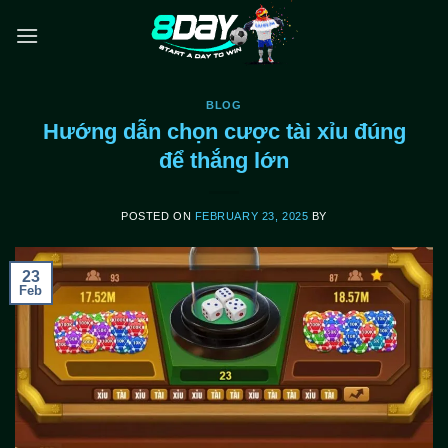
Skip
to
content
BLOG
Hướng dẫn chọn cược tài xỉu đúng
để thắng lớn
POSTED ON
FEBRUARY 23, 2025
BY
23
Feb