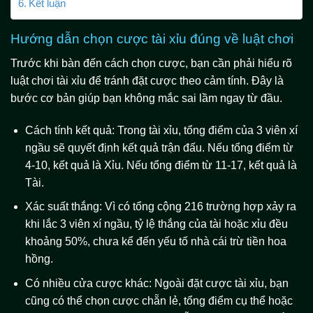
Kết luận
Hướng dẫn chọn cược tài xỉu đúng về luật chơi
Trước khi bàn đến cách chọn cược, bạn cần phải hiểu rõ
luật chơi tài xỉu để tránh đặt cược theo cảm tính. Đây là
bước cơ bản giúp bạn không mắc sai lầm ngay từ đầu.
Cách tính kết quả: Trong tài xỉu, tổng điểm của 3 viên xí
ngầu sẽ quyết định kết quả trận đấu. Nếu tổng điểm từ
4-10, kết quả là Xỉu. Nếu tổng điểm từ 11-17, kết quả là
Tài.
Xác suất thắng: Vì có tổng cộng 216 trường hợp xảy ra
khi lắc 3 viên xí ngầu, tỷ lệ thắng của tài hoặc xỉu đều
khoảng 50%, chưa kể đến yếu tố nhà cái trừ tiền hoa
hồng.
Có nhiều cửa cược khác: Ngoài đặt cược tài xỉu, bạn
cũng có thể chọn cược chẵn lẻ, tổng điểm cụ thể hoặc