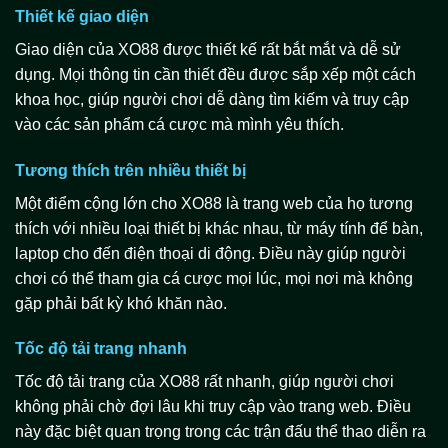
Thiết kế giao diện
Giao diện của XO88 được thiết kế rất bắt mắt và dễ sử
dụng. Mọi thông tin cần thiết đều được sắp xếp một cách
khoa học, giúp người chơi dễ dàng tìm kiếm và truy cập
vào các sản phẩm cá cược mà mình yêu thích.
Tương thích trên nhiều thiết bị
Một điểm cộng lớn cho XO88 là trang web của họ tương
thích với nhiều loại thiết bị khác nhau, từ máy tính để bàn,
laptop cho đến điện thoại di động. Điều này giúp người
chơi có thể tham gia cá cược mọi lúc, mọi nơi mà không
gặp phải bất kỳ khó khăn nào.
Tốc độ tải trang nhanh
Tốc độ tải trang của XO88 rất nhanh, giúp người chơi
không phải chờ đợi lâu khi truy cập vào trang web. Điều
này đặc biệt quan trọng trong các trận đấu thể thao diễn ra