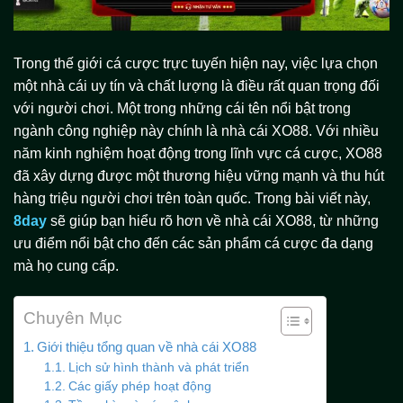
Trong thế giới cá cược trực tuyến hiện nay, việc lựa chọn
một nhà cái uy tín và chất lượng là điều rất quan trọng đối
với người chơi. Một trong những cái tên nổi bật trong
ngành công nghiệp này chính là nhà cái XO88. Với nhiều
năm kinh nghiệm hoạt động trong lĩnh vực cá cược, XO88
đã xây dựng được một thương hiệu vững mạnh và thu hút
hàng triệu người chơi trên toàn quốc. Trong bài viết này,
8day
sẽ giúp bạn hiểu rõ hơn về nhà cái XO88, từ những
ưu điểm nổi bật cho đến các sản phẩm cá cược đa dạng
mà họ cung cấp.
Chuyên Mục
Giới thiệu tổng quan về nhà cái XO88
Lịch sử hình thành và phát triển
Các giấy phép hoạt động