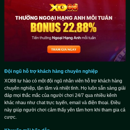
Đội ngũ hỗ trợ khách hàng chuyên nghiệp
XO88 tự hào có một đội ngũ nhân viên hỗ trợ khách hàng
chuyên nghiệp, tận tâm và nhiệt tình. Họ luôn sẵn sàng giải
đáp mọi thắc mắc của người chơi 24/7 qua nhiều kênh
khác nhau như chat trực tuyến, email và điện thoại. Điều
này giúp người chơi cảm thấy yên tâm hơn khi tham gia cá
cược.