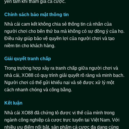
yên tâm khi tham gia cá cược.
Chính sách bảo mật thông tin
Nhà cái cam kết không chia sẻ thông tin cá nhân của
người chơi cho bên thứ ba mà không có sự đồng ý của họ.
Điều này giúp bảo vệ quyền lợi của người chơi và tạo
niềm tin cho khách hàng.
Giải quyết tranh chấp
Trong trường hợp xảy ra tranh chấp giữa người chơi và
nhà cái, XO88 có quy trình giải quyết rõ ràng và minh bạch.
Người chơi có thể gửi khiếu nại và sẽ được xử lý một
cách nhanh chóng và công bằng.
Kết luận
Nhà cái XO88 đã chứng tỏ được vị thế của mình trong
ngành công nghiệp cá cược trực tuyến tại Việt Nam. Với
nhiều ưu điểm nổi bật, sản phẩm cá cược đa dạng cùng