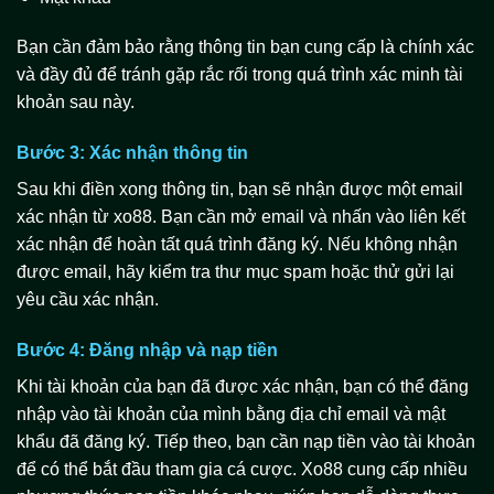
Bạn cần đảm bảo rằng thông tin bạn cung cấp là chính xác
và đầy đủ để tránh gặp rắc rối trong quá trình xác minh tài
khoản sau này.
Bước 3: Xác nhận thông tin
Sau khi điền xong thông tin, bạn sẽ nhận được một email
xác nhận từ xo88. Bạn cần mở email và nhấn vào liên kết
xác nhận để hoàn tất quá trình đăng ký. Nếu không nhận
được email, hãy kiểm tra thư mục spam hoặc thử gửi lại
yêu cầu xác nhận.
Bước 4: Đăng nhập và nạp tiền
Khi tài khoản của bạn đã được xác nhận, bạn có thể đăng
nhập vào tài khoản của mình bằng địa chỉ email và mật
khẩu đã đăng ký. Tiếp theo, bạn cần nạp tiền vào tài khoản
để có thể bắt đầu tham gia cá cược. Xo88 cung cấp nhiều