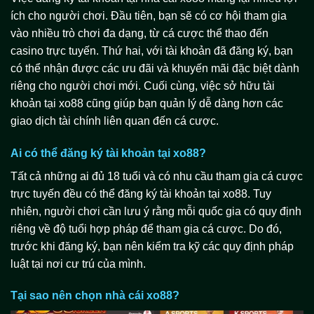
ích cho người chơi. Đầu tiên, bạn sẽ có cơ hội tham gia
vào nhiều trò chơi đa dạng, từ cá cược thể thao đến
casino trực tuyến. Thứ hai, với tài khoản đã đăng ký, bạn
có thể nhận được các ưu đãi và khuyến mãi đặc biệt dành
riêng cho người chơi mới. Cuối cùng, việc sở hữu tài
khoản tại xo88 cũng giúp bạn quản lý dễ dàng hơn các
giao dịch tài chính liên quan đến cá cược.
Ai có thể đăng ký tài khoản tại xo88?
Tất cả những ai đủ 18 tuổi và có nhu cầu tham gia cá cược
trực tuyến đều có thể đăng ký tài khoản tại xo88. Tuy
nhiên, người chơi cần lưu ý rằng mỗi quốc gia có quy định
riêng về độ tuổi hợp pháp để tham gia cá cược. Do đó,
trước khi đăng ký, bạn nên kiểm tra kỹ các quy định pháp
luật tại nơi cư trú của mình.
Tại sao nên chọn nhà cái xo88?