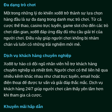
Đa dạng trò chơi
Một trong những lý do khiến xo88 trở thành sự lựa chọn
hàng đầu là sự đa dạng trong danh mục trò chơi. Từ cá
cược thể thao, casino trực tuyến, game slot cho đến các trò
chơi dân gian, xo88 đáp ứng đầy đủ nhu cầu giải trí của
người chơi. Điều này giúp người chơi không bị nhàm
chán và luôn có những trải nghiệm mới mẻ.
Dịch vụ khách hàng chuyên nghiệp
Xo88 tự hào có đội ngũ nhân viên hỗ trợ khách hàng
chuyên nghiệp và nhiệt tình. Người chơi có thể liên hệ qua
nhiều kênh khác nhau như chat trực tuyến, email hoặc
điện thoại để được tư vấn và giải đáp thắc mắc. Dịch vụ
khách hàng 24/7 giúp người chơi cảm thấy yên tâm hơn
khi tham gia cá cược.
Khuyến mãi hấp dẫn