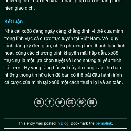
phương thức nạp tiền khác nhau, giúp bạn dễ dàng thực
hiện giao dịch.
Kết luận
Nhà cái xo88 đang ngày càng khẳng định vị thế của mình
trong lĩnh vực cá cược trực tuyến tại Việt Nam. Với quy
trình đăng ký đơn giản, nhiều phương thức thanh toán linh
hoạt, cùng các chương trình khuyến mãi hấp dẫn, xo88
thực sự là một lựa chọn tuyệt vời cho những ai yêu thích
cá cược. Hy vọng rằng bài viết này đã cung cấp cho bạn
những thông tin hữu ích để bạn có thể bắt đầu hành trình
cá cược của mình tại xo88 một cách thuận lợi và an toàn.
This entry was posted in
Blog
. Bookmark the
permalink
.