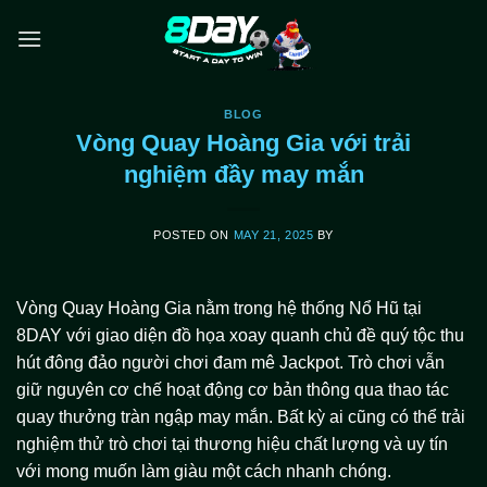
Skip
to
content
BLOG
Vòng Quay Hoàng Gia với trải
nghiệm đầy may mắn
POSTED ON
MAY 21, 2025
BY
Vòng Quay Hoàng Gia nằm trong hệ thống Nổ Hũ tại
8DAY với giao diện đồ họa xoay quanh chủ đề quý tộc thu
hút đông đảo người chơi đam mê Jackpot. Trò chơi vẫn
giữ nguyên cơ chế hoạt động cơ bản thông qua thao tác
quay thưởng tràn ngập may mắn. Bất kỳ ai cũng có thể trải
nghiệm thử trò chơi tại thương hiệu chất lượng và uy tín
với mong muốn làm giàu một cách nhanh chóng.