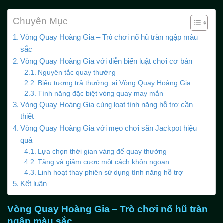
Chuyên Mục
Vòng Quay Hoàng Gia – Trò chơi nổ hũ tràn ngập màu
sắc
Vòng Quay Hoàng Gia với diễn biến luật chơi cơ bản
Nguyên tắc quay thưởng
Biểu tượng trả thưởng tại Vòng Quay Hoàng Gia
Tính năng đặc biệt vòng quay may mắn
Vòng Quay Hoàng Gia cùng loạt tính năng hỗ trợ cần
thiết
Vòng Quay Hoàng Gia với mẹo chơi săn Jackpot hiệu
quả
Lựa chọn thời gian vàng để quay thưởng
Tăng và giảm cược một cách khôn ngoan
Linh hoạt thay phiên sử dụng tính năng hỗ trợ
Kết luận
Vòng Quay Hoàng Gia – Trò chơi nổ hũ tràn
ngập màu sắc