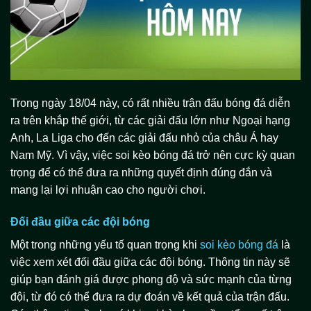
Trong ngày 18/04 này, có rất nhiều trận đấu bóng đá diễn
ra trên khắp thế giới, từ các giải đấu lớn như Ngoại hạng
Anh, La Liga cho đến các giải đấu nhỏ của châu Á hay
Nam Mỹ. Vì vậy, việc soi kèo bóng đá trở nên cực kỳ quan
trọng để có thể đưa ra những quyết định đúng đắn và
mang lại lợi nhuận cao cho người chơi.
Đối đầu giữa các đội bóng
Một trong những yếu tố quan trọng khi
soi kèo bóng đá
là
việc xem xét đối đầu giữa các đội bóng. Thông tin này sẽ
giúp bạn đánh giá được phong độ và sức mạnh của từng
đội, từ đó có thể đưa ra dự đoán về kết quả của trận đấu.