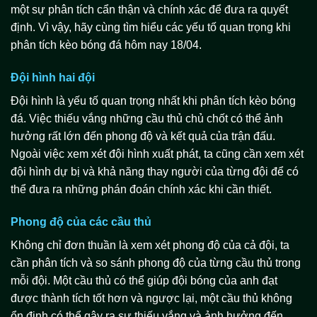
một sự phân tích cẩn thận và chính xác để đưa ra quyết
định. Vì vậy, hãy cùng tìm hiểu các yếu tố quan trọng khi
phân tích kèo bóng đá hôm nay 18/04.
Đội hình hai đội
Đội hình là yếu tố quan trọng nhất khi phân tích kèo bóng
đá. Việc thiếu vắng những cầu thủ chủ chốt có thể ảnh
hưởng rất lớn đến phong độ và kết quả của trận đấu.
Ngoài việc xem xét đội hình xuất phát, ta cũng cần xem xét
đội hình dự bị và khả năng thay người của từng đội để có
thể đưa ra những phán đoán chính xác khi cần thiết.
Phong độ của các cầu thủ
Không chỉ đơn thuần là xem xét phong độ của cả đội, ta
cần phân tích và so sánh phong độ của từng cầu thủ trong
mỗi đội. Một cầu thủ có thể giúp đội bóng của anh đạt
được thành tích tốt hơn và ngược lại, một cầu thủ không
ổn định có thể gây ra sự thiếu vắng và ảnh hưởng đến