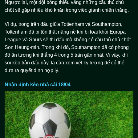
Ngược lại, một đội bóng thiếu vắng những cầu thủ chủ
chốt sẽ gặp nhiều khó khăn trong việc giành chiến thắng.
Ví dụ, trong trận đấu giữa Tottenham và Southampton,
Tottenham đã bị tổn thất nặng nề khi bị loại khỏi Europa
League và Spurs sẽ thi đấu mà không có cầu thủ chủ chốt
Son Heung-min. Trong khi đó, Southampton đã có phong
độ ấn tượng khi thắng 4 trong 5 trận gần nhất. Vì vậy, khi
soi kèo trận đấu này, ta cần xem xét kỹ lưỡng để có thể
đưa ra quyết định hợp lý.
Nhận định kèo nhà cái 18/04