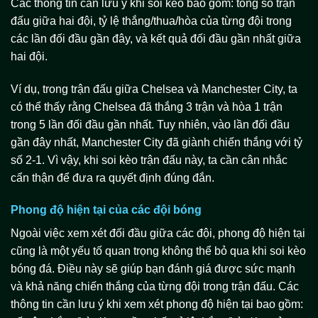
Các thông tin cần lưu ý khi soi kèo bao gồm: tổng số trận
đấu giữa hai đội, tỷ lệ thắng/thua/hòa của từng đội trong
các lần đối đầu gần đây, và kết quả đối đầu gần nhất giữa
hai đội.
Ví dụ, trong trận đấu giữa Chelsea và Manchester City, ta
có thể thấy rằng Chelsea đã thắng 3 trận và hòa 1 trận
trong 5 lần đối đầu gần nhất. Tuy nhiên, vào lần đối đầu
gần đây nhất, Manchester City đã giành chiến thắng với tỷ
số 2-1. Vì vậy, khi soi kèo trận đấu này, ta cần cân nhắc
cẩn thận để đưa ra quyết định đúng đắn.
Phong độ hiện tại của các đội bóng
Ngoài việc xem xét đối đầu giữa các đội, phong độ hiện tại
cũng là một yếu tố quan trọng không thể bỏ qua khi soi kèo
bóng đá. Điều này sẽ giúp bạn đánh giá được sức mạnh
và khả năng chiến thắng của từng đội trong trận đấu. Các
thông tin cần lưu ý khi xem xét phong độ hiện tại bao gồm: