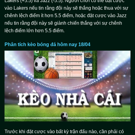
Lakers (+5.5) và Jazz (-5.5). Người chơi có thể đặt cược
vào Lakers nếu tin rằng đội này sẽ thắng hoặc thua với sự
chênh lệch điểm ít hơn 5.5 điểm, hoặc đặt cược vào Jazz
nếu tin rằng đội này sẽ giành chiến thắng với sự chênh
lệch điểm lớn hơn 5.5 điểm.
Phân tích kèo bóng đá hôm nay 18/04
Trước khi đặt cược vào bất kỳ trận đấu nào, cần phải có