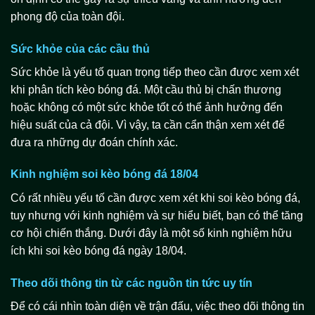
phong độ của toàn đội.
Sức khỏe của các cầu thủ
Sức khỏe là yếu tố quan trọng tiếp theo cần được xem xét
khi phân tích kèo bóng đá. Một cầu thủ bị chấn thương
hoặc không có một sức khỏe tốt có thể ảnh hưởng đến
hiệu suất của cả đội. Vì vậy, ta cần cẩn thận xem xét để
đưa ra những dự đoán chính xác.
Kinh nghiệm soi kèo bóng đá 18/04
Có rất nhiều yếu tố cần được xem xét khi soi kèo bóng đá,
tuy nhưng với kinh nghiệm và sự hiểu biết, bạn có thể tăng
cơ hội chiến thắng. Dưới đây là một số kinh nghiệm hữu
ích khi soi kèo bóng đá ngày 18/04.
Theo dõi thông tin từ các nguồn tin tức uy tín
Để có cái nhìn toàn diện về trận đấu, việc theo dõi thông tin