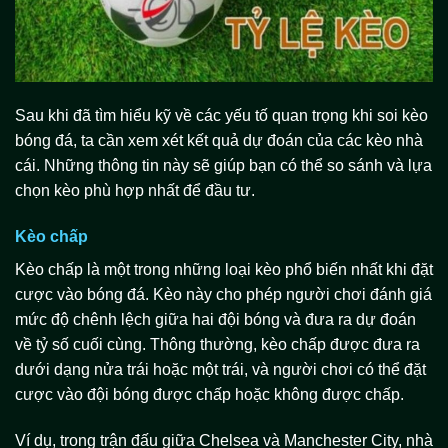
Sau khi đã tìm hiểu kỹ về các yếu tố quan trọng khi soi kèo
bóng đá, ta cần xem xét kết quả dự đoán của các kèo nhà
cái. Những thông tin này sẽ giúp bạn có thể so sánh và lựa
chọn kèo phù hợp nhất để đầu tư.
Kèo chấp
Kèo chấp là một trong những loại kèo phổ biến nhất khi đặt
cược vào bóng đá. Kèo này cho phép người chơi đánh giá
mức độ chênh lệch giữa hai đội bóng và đưa ra dự đoán
về tỷ số cuối cùng. Thông thường, kèo chấp được đưa ra
dưới dạng nửa trái hoặc một trái, và người chơi có thể đặt
cược vào đội bóng được chấp hoặc không được chấp.
Ví dụ, trong trận đấu giữa Chelsea và Manchester City, nhà