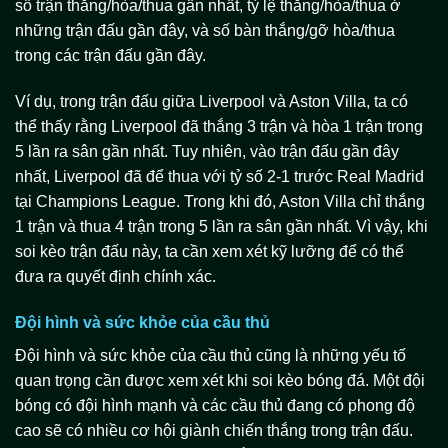
số trận thắng/hòa/thua gần nhất, tỷ lệ thắng/hòa/thua ở
những trận đấu gần đây, và số bàn thắng/gỡ hòa/thua
trong các trận đấu gần đây.
Ví dụ, trong trận đấu giữa Liverpool và Aston Villa, ta có
thể thấy rằng Liverpool đã thắng 3 trận và hòa 1 trận trong
5 lần ra sân gần nhất. Tuy nhiên, vào trận đấu gần đây
nhất, Liverpool đã để thua với tỷ số 2-1 trước Real Madrid
tại Champions League. Trong khi đó, Aston Villa chỉ thắng
1 trận và thua 4 trận trong 5 lần ra sân gần nhất. Vì vậy, khi
soi kèo trận đấu này, ta cần xem xét kỹ lưỡng để có thể
đưa ra quyết định chính xác.
Đội hình và sức khỏe của cầu thủ
Đội hình và sức khỏe của cầu thủ cũng là những yếu tố
quan trọng cần được xem xét khi soi kèo bóng đá. Một đội
bóng có đội hình mạnh và các cầu thủ đang có phong độ
cao sẽ có nhiều cơ hội giành chiến thắng trong trận đấu.