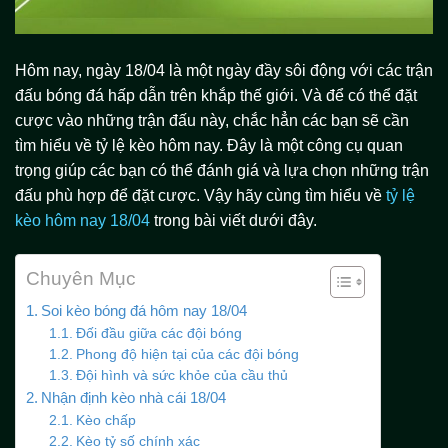
Hôm nay, ngày 18/04 là một ngày đầy sôi động với các trận
đấu bóng đá hấp dẫn trên khắp thế giới. Và để có thể đặt
cược vào những trận đấu này, chắc hẳn các bạn sẽ cần
tìm hiểu về tỷ lệ kèo hôm nay. Đây là một công cụ quan
trọng giúp các bạn có thể đánh giá và lựa chọn những trận
đấu phù hợp để đặt cược. Vậy hãy cùng tìm hiểu về
tỷ lệ
kèo hôm nay 18/04
trong bài viết dưới đây.
Chuyên Mục
Soi kèo bóng đá hôm nay 18/04
Đối đầu giữa các đội bóng
Phong độ hiện tại của các đội bóng
Đội hình và sức khỏe của cầu thủ
Nhận định kèo nhà cái 18/04
Kèo chấp
Kèo tỷ số chính xác