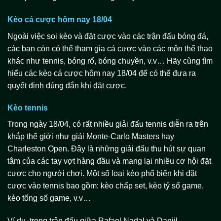
Kèo cá cược hôm nay 18/04
Ngoài việc soi kèo và đặt cược vào các trận đấu bóng đá,
các bạn còn có thể tham gia cá cược vào các môn thể thao
khác như tennis, bóng rổ, bóng chuyền, v.v… Hãy cùng tìm
hiểu các kèo cá cược hôm nay 18/04 để có thể đưa ra
quyết định đúng đắn khi đặt cược.
Kèo tennis
Trong ngày 18/04, có rất nhiều giải đấu tennis diễn ra trên
khắp thế giới như giải Monte-Carlo Masters hay
Charleston Open. Đây là những giải đấu thu hút sự quan
tâm của các tay vợt hàng đầu và mang lại nhiều cơ hội đặt
cược cho người chơi. Một số loại kèo phổ biến khi đặt
cược vào tennis bao gồm: kèo chấp set, kèo tỷ số game,
kèo tổng số game, v.v…
Ví dụ, trong trận đấu giữa Rafael Nadal và Daniil