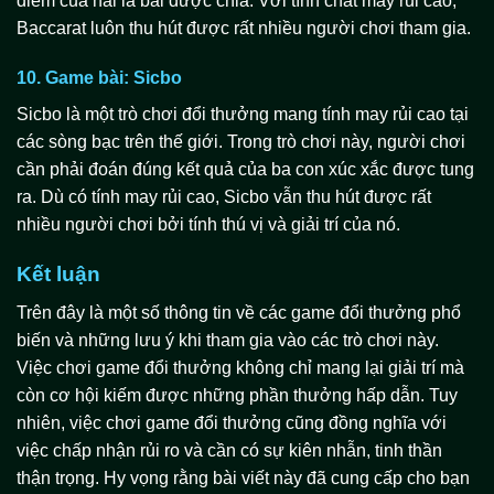
điểm của hai lá bài được chia. Với tính chất may rủi cao,
Baccarat luôn thu hút được rất nhiều người chơi tham gia.
10. Game bài: Sicbo
Sicbo là một trò chơi đổi thưởng mang tính may rủi cao tại
các sòng bạc trên thế giới. Trong trò chơi này, người chơi
cần phải đoán đúng kết quả của ba con xúc xắc được tung
ra. Dù có tính may rủi cao, Sicbo vẫn thu hút được rất
nhiều người chơi bởi tính thú vị và giải trí của nó.
Kết luận
Trên đây là một số thông tin về các game đổi thưởng phổ
biến và những lưu ý khi tham gia vào các trò chơi này.
Việc chơi game đổi thưởng không chỉ mang lại giải trí mà
còn cơ hội kiếm được những phần thưởng hấp dẫn. Tuy
nhiên, việc chơi game đổi thưởng cũng đồng nghĩa với
việc chấp nhận rủi ro và cần có sự kiên nhẫn, tinh thần
thận trọng. Hy vọng rằng bài viết này đã cung cấp cho bạn