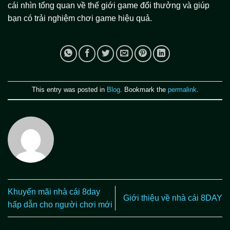
cái nhìn tổng quan về thế giới game đổi thưởng và giúp
bạn có trải nghiệm chơi game hiệu quả.
This entry was posted in
Blog
. Bookmark the
permalink
.
Khuyến mãi nhà cái 8day
Giới thiệu về nhà cái 8DAY
hấp dẫn cho người chơi mới