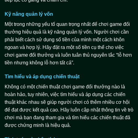
Kỹ năng quản lý vốn
Một trong những yếu tố quan trọng nhất để chơi game đổi
thưởng hiệu quả là kỹ năng quản lý vốn. Người chơi cần
phải biết cách sử dụng số tiền của mình một cách khôn
ngoan và hợp lý. Hãy đặt ra một số tiền cụ thể cho việc
chơi game đổi thưởng và luôn tuân thủ nguyên tắc “lỗ hơn
tiền nhưng không lỗ hơn tất cả”.
Tìm hiểu và áp dụng chiến thuật
Không có một chiến thuật chơi game đổi thưởng nào là
hoàn hảo, tuy nhiên, việc tìm hiểu và áp dụng các chiến
thuật khác nhau sẽ giúp người chơi có thêm nhiều cơ hội
để đạt được kết quả cao. Hãy luôn cập nhật thông tin về trò
chơi mà bạn đang tham gia và tìm hiểu các chiến thuật đã
được chứng minh là hiệu quả.