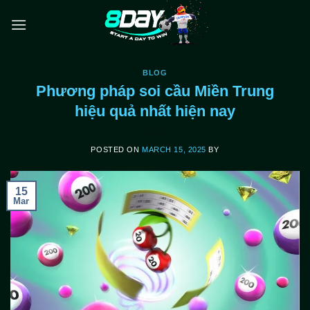
Skip
to
content
BLOG
Phương pháp soi cầu Miền Trung
hiệu quả nhất hiện nay
POSTED ON
MARCH 15, 2025
BY
15
Mar