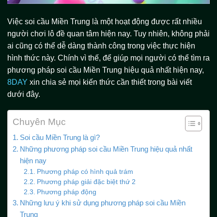
Việc soi cầu Miền Trung là một hoạt động được rất nhiều
người chơi lô đề quan tâm hiện nay. Tuy nhiên, không phải
ai cũng có thể dễ dàng thành công trong việc thực hiện
hình thức này. Chính vì thế, để giúp mọi người có thể tìm ra
phương pháp soi cầu Miền Trung hiệu quả nhất hiện nay,
8DAY
xin chia sẻ mọi kiến thức cần thiết trong bài viết
dưới đây.
Chuyên Mục
Soi cầu Miền Trung là gì?
Những phương pháp soi cầu Miền Trung hiệu quả nhất
hiện nay
Phương pháp có hình quả trám
Phương pháp giải đặc biệt thứ 2
Phương pháp động
Những lưu ý khi sử dụng phương pháp soi cầu Miền
Trung