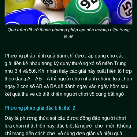
Quả trám đã trở thành phương pháp tạo nên thương hiệu trong
lô đề
Phương pháp hình quả trám chỉ được áp dụng cho các
giải liền kề nhau trong kỳ quay thưởng xổ số miền Trung
như 3,4 và 5,6. Khi nhận thấy các giải này xuất hiện tổ hợp
theo dạng A – AB – A thì người chơi nhanh chóng lựa chọn
ngay 2 con số AB và BA để đánh ngay vào ngày hôm sau,
kết quả thu về có thể khiến người chơi vô cùng bất ngờ.
Phương pháp giải đặc biệt thứ 2
Đây là phương thức soi cầu được đông đảo người chơi
lựa chọn nhất hiện nay, đặc biệt là người chơi mới. Không
chỉ mang đến cách chơi vô cùng đơn giản và hiệu quả