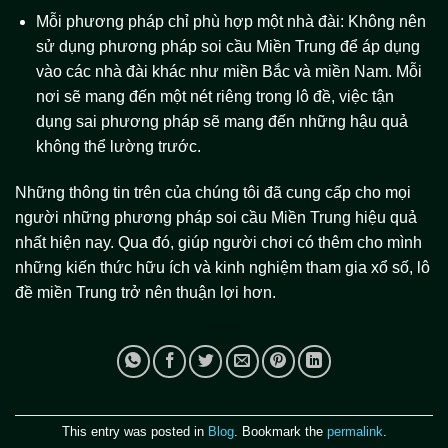
Mỗi phương pháp chỉ phù hợp một nhà đài: Không nên
sử dụng phương pháp soi cầu Miền Trung để áp dụng
vào các nhà đài khác như miền Bắc và miền Nam. Mỗi
nơi sẽ mang đến một nét riêng trong lô đề, việc tận
dụng sai phương pháp sẽ mang đến những hậu quả
không thể lường trước.
Những thông tin trên của chúng tôi đã cung cấp cho mọi
người những phương pháp soi cầu Miền Trung hiệu quả
nhất hiện nay. Qua đó, giúp người chơi có thêm cho mình
những kiến thức hữu ích và kinh nghiệm tham gia xổ số, lô
đề miền Trung trở nên thuận lợi hơn.
This entry was posted in
Blog
. Bookmark the
permalink
.