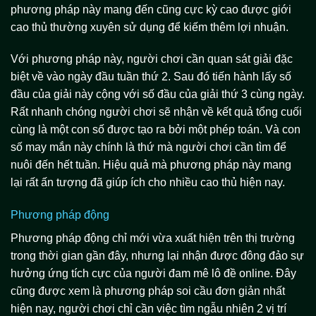
phương pháp này mang đến cũng cực kỳ cao được giới
cao thủ thường xuyên sử dụng để kiếm thêm lợi nhuận.
Với phương pháp này, người chơi cần quan sát giải đặc
biệt về vào ngày đầu tuần thứ 2. Sau đó tiến hành lấy số
đầu của giải này cộng với số đầu của giải thứ 3 cùng ngày.
Rất nhanh chóng người chơi sẽ nhận về kết quả tổng cuối
cùng là một con số được tạo ra bởi một phép toán. Và con
số may mắn này chính là thứ mà người chơi cần tìm để
nuôi đến hết tuần. Hiệu quả mà phương pháp này mang
lại rất ấn tượng đã giúp ích cho nhiều cao thủ hiện nay.
Phương pháp động
Phương pháp động chỉ mới vừa xuất hiện trên thị trường
trong thời gian gần đây, nhưng lại nhận được đông đảo sự
hưởng ứng tích cực của người đam mê lô đề online. Đây
cũng được xem là phương pháp soi cầu đơn giản nhất
hiện nay, người chơi chỉ cần việc tìm ngẫu nhiên 2 vị trí