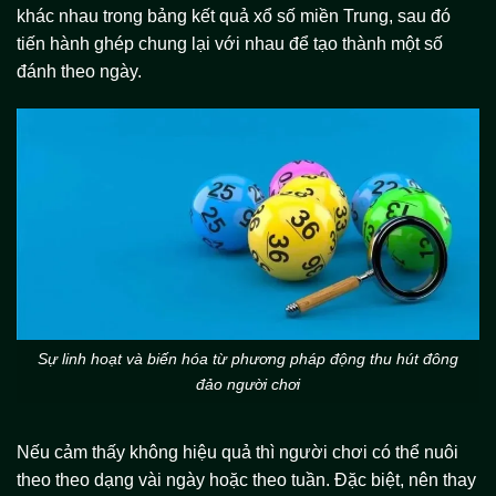
khác nhau trong bảng kết quả xổ số miền Trung, sau đó
tiến hành ghép chung lại với nhau để tạo thành một số
đánh theo ngày.
Sự linh hoạt và biến hóa từ phương pháp động thu hút đông
đảo người chơi
Nếu cảm thấy không hiệu quả thì người chơi có thể nuôi
theo theo dạng vài ngày hoặc theo tuần. Đặc biệt, nên thay