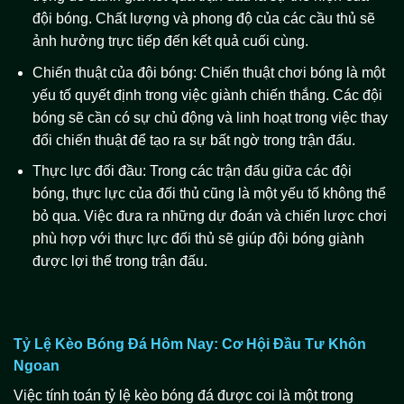
đội bóng. Chất lượng và phong độ của các cầu thủ sẽ
ảnh hưởng trực tiếp đến kết quả cuối cùng.
Chiến thuật của đội bóng: Chiến thuật chơi bóng là một
yếu tố quyết định trong việc giành chiến thắng. Các đội
bóng sẽ cần có sự chủ động và linh hoạt trong việc thay
đổi chiến thuật để tạo ra sự bất ngờ trong trận đấu.
Thực lực đối đầu: Trong các trận đấu giữa các đội
bóng, thực lực của đối thủ cũng là một yếu tố không thể
bỏ qua. Việc đưa ra những dự đoán và chiến lược chơi
phù hợp với thực lực đối thủ sẽ giúp đội bóng giành
được lợi thế trong trận đấu.
Tỷ Lệ Kèo Bóng Đá Hôm Nay: Cơ Hội Đầu Tư Khôn
Ngoan
Việc tính toán tỷ lệ kèo bóng đá được coi là một trong