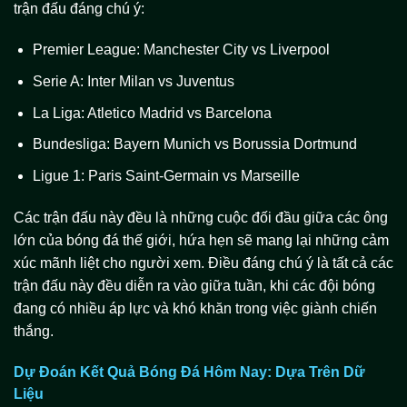
trận đấu đáng chú ý:
Premier League: Manchester City vs Liverpool
Serie A: Inter Milan vs Juventus
La Liga: Atletico Madrid vs Barcelona
Bundesliga: Bayern Munich vs Borussia Dortmund
Ligue 1: Paris Saint-Germain vs Marseille
Các trận đấu này đều là những cuộc đối đầu giữa các ông
lớn của bóng đá thế giới, hứa hẹn sẽ mang lại những cảm
xúc mãnh liệt cho người xem. Điều đáng chú ý là tất cả các
trận đấu này đều diễn ra vào giữa tuần, khi các đội bóng
đang có nhiều áp lực và khó khăn trong việc giành chiến
thắng.
Dự Đoán Kết Quả Bóng Đá Hôm Nay: Dựa Trên Dữ
Liệu