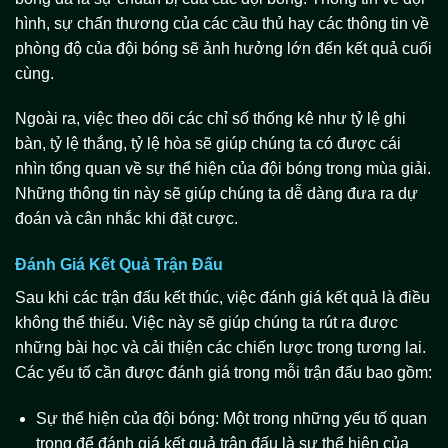
hình, sự chấn thương của các cầu thủ hay các thông tin về
phòng độ của đội bóng sẽ ảnh hưởng lớn đến kết quả cuối
cùng.
Ngoài ra, việc theo dõi các chỉ số thống kê như tỷ lệ ghi
bàn, tỷ lệ thắng, tỷ lệ hòa sẽ giúp chúng ta có được cái
nhìn tổng quan về sự thể hiện của đội bóng trong mùa giải.
Những thông tin này sẽ giúp chúng ta dễ dàng đưa ra dự
đoán và cân nhắc khi đặt cược.
Đánh Giá Kết Quả Trận Đấu
Sau khi các trận đấu kết thúc, việc đánh giá kết quả là điều
không thể thiếu. Việc này sẽ giúp chúng ta rút ra được
những bài học và cải thiện các chiến lược trong tương lai.
Các yếu tố cần được đánh giá trong mỗi trận đấu bao gồm:
Sự thể hiện của đội bóng: Một trong những yếu tố quan
trọng để đánh giá kết quả trận đấu là sự thể hiện của