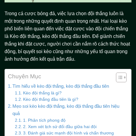
Trong cá cược bóng đá, việc lựa chọn đội thắng luôn là
một trong những quyết định quan trọng nhất. Hai loại kèo
phổ biến liên quan đến việc đặt cược vào đội chiến thắng
là Kèo đội thắng, kèo đội thắng đầu tiên. Để giành chiến
thắng khi đặt cược, người chơi cần nắm rõ cách thức hoạt
động, bí quyết soi kèo cũng như những yếu tố quan trọng
ảnh hưởng đến kết quả trận đấu.
Chuyên Mục
Tìm hiểu về kèo đội thắng, kèo đội thắng đầu tiên
Kèo đội thắng là gì?
Kèo đội thắng đầu tiên là gì?
Mẹo soi kèo kèo đội thắng, kèo đội thắng đầu tiên hiệu
quả
1. Phân tích phong độ
2. Xem xét lịch sử đối đầu giữa hai đội
3. Đánh giá sức mạnh đội hình và chấn thương