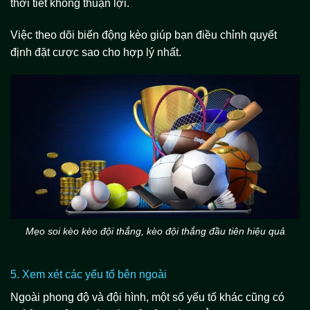
thời tiết không thuận lợi.
Việc theo dõi biến động kèo giúp bạn điều chỉnh quyết
định đặt cược sao cho hợp lý nhất.
Mẹo soi kèo kèo đội thắng, kèo đội thắng đầu tiên hiệu quả
5. Xem xét các yếu tố bên ngoài
Ngoài phong độ và đội hình, một số yếu tố khác cũng có