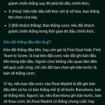
giành chiến thắng sau 90 phút thi đấu chính thức.
X (Hòa): Nếu trận đấu kết thúc với tỷ số hòa, bạn thắng
khi chọn cửa này.
2 (Đội khách thắng): Bạn thắng cược nếu đội khách
giành chiến thắng trong thời gian thi đấu chính thức.
Kèo đội thắng đầu tiên là gì?
Kèo đội thắng đầu tiên, hay còn gọi là First Goal hoặc First
Team to Score, là loại kèo đặt cược vào đội ghi bàn đầu
tiên trong trận đấu. Người chơi không cần quan tâm đến
kết quả cuối cùng, chỉ cần đội bạn chọn ghi bàn trước là
bạn sẽ thắng cược.
Ví dụ, nếu bạn đặt cược vào Real Madrid là đội ghi bàn
đầu tiên và họ có bàn thắng mở tỷ số trước Barcelona, bạn
sẽ thắng kèo. Ngược lại, nếu Barcelona ghi bàn trước, bạn
sẽ thua cược dù Real Madrid có thắng chung cuộc hay