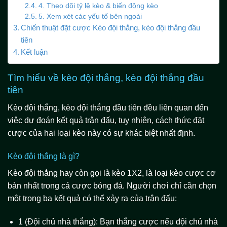
4. Theo dõi tỷ lệ kèo & biến động kèo
5. Xem xét các yếu tố bên ngoài
Chiến thuật đặt cược Kèo đội thắng, kèo đội thắng đầu
tiên
Kết luận
Tìm hiểu về kèo đội thắng, kèo đội thắng đầu
tiên
Kèo đội thắng, kèo đội thắng đầu tiên đều liên quan đến
việc dự đoán kết quả trận đấu, tuy nhiên, cách thức đặt
cược của hai loại kèo này có sự khác biệt nhất định.
Kèo đội thắng là gì?
Kèo đội thắng hay còn gọi là kèo 1X2, là loại kèo cược cơ
bản nhất trong cá cược bóng đá. Người chơi chỉ cần chọn
một trong ba kết quả có thể xảy ra của trận đấu:
1 (Đội chủ nhà thắng): Bạn thắng cược nếu đội chủ nhà