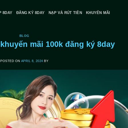
P 8DAY
ĐĂNG KÝ 8DAY
NẠP VÀ RÚT TIỀN
KHUYẾN MÃI
BLOG
khuyến mãi 100k đăng ký 8day
POSTED ON
APRIL 8, 2024
BY