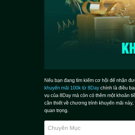
Nếu bạn đang tìm kiếm cơ hội để nhận đượ
khuyến mãi 100k từ 8Day
chính là điều bạ
vụ của 8Day mà còn có thêm một khoản tiền 
cần thiết về chương trình khuyến mãi này,
quan trọng.
Chuyên Mục