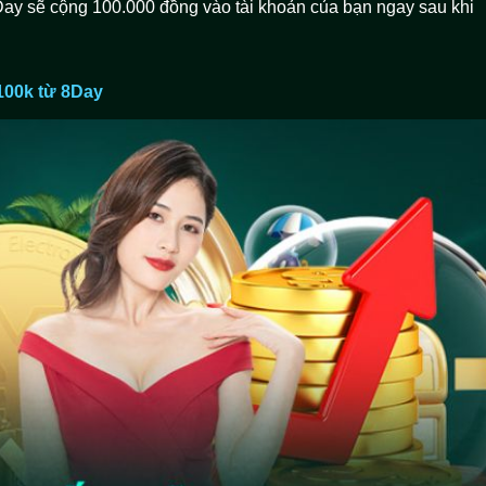
Day sẽ cộng 100.000 đồng vào tài khoản của bạn ngay sau khi
100k từ 8Day