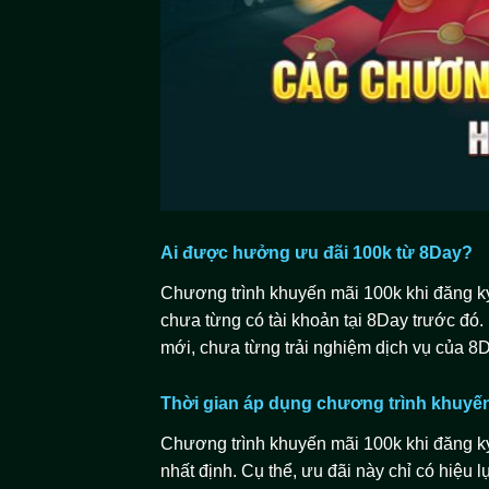
Ai được hưởng ưu đãi 100k từ 8Day?
Chương trình khuyến mãi 100k khi đăng k
chưa từng có tài khoản tại 8Day trước đó
mới, chưa từng trải nghiệm dịch vụ của 8D
Thời gian áp dụng chương trình khuyế
Chương trình khuyến mãi 100k khi đăng ký
nhất định. Cụ thể, ưu đãi này chỉ có hiệu