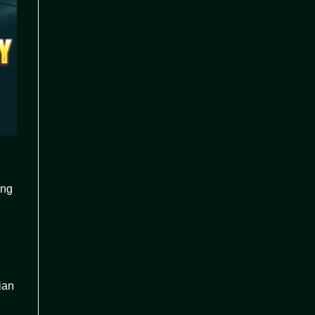
ùng
g
ian