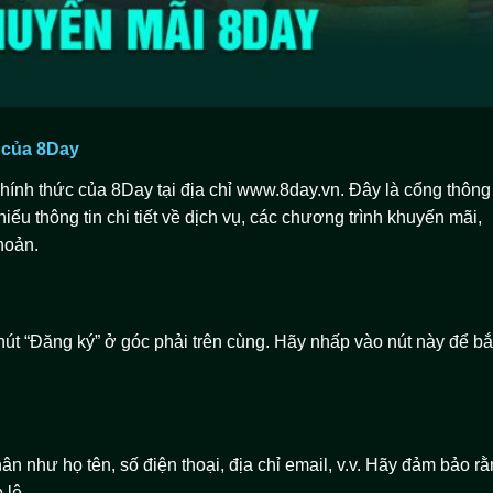
 của 8Day
chính thức của 8Day tại địa chỉ www.8day.vn. Đây là cổng thông 
hiểu thông tin chi tiết về dịch vụ, các chương trình khuyến mãi,
hoản.
nút “Đăng ký” ở góc phải trên cùng. Hãy nhấp vào nút này để bắ
hân như họ tên, số điện thoại, địa chỉ email, v.v. Hãy đảm bảo r
 lệ.