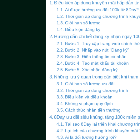
Điều kiện áp dụng khuyến mãi hấp dẫn t
Ai được hưởng ưu đãi 100k từ 8Day?
Thời gian áp dụng chương trình khuy
Giới hạn số lượng
Điều kiện đăng ký
Hướng dẫn chi tiết đăng ký nhận ngay 10
Bước 1: Truy cập trang web chính th
Bước 2: Nhấp vào nút “Đăng ký”
Bước 3: Điền thông tin cá nhân
Bước 4: Tạo mật khẩu tài khoản
Bước 5: Xác nhận đăng ký
Những lưu ý quan trọng cần biết khi tha
Giới hạn số lượng ưu đãi
Thời gian áp dụng chương trình
Điều kiện và điều khoản
Không vi phạm quy định
Cách thức nhận tiền thưởng
8Day ưu đãi siêu khủng, tặng 100k miễn p
Tại sao 8Day lại triển khai chương tr
Lợi ích của chương trình khuyến mãi
Ai là đối tượng hưởng lợi?