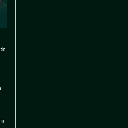
tin
t
ằng