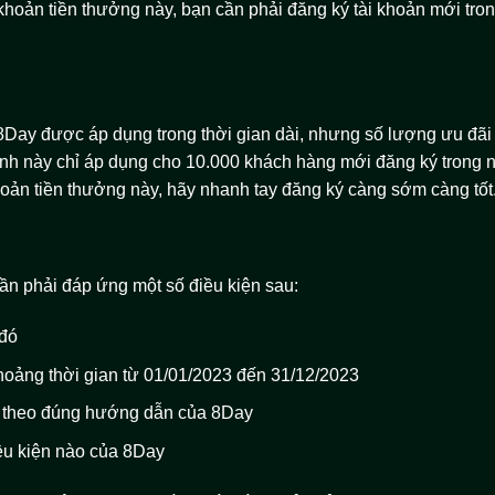
hoản tiền thưởng này, bạn cần phải đăng ký tài khoản mới tro
Day được áp dụng trong thời gian dài, nhưng số lượng ưu đãi 
rình này chỉ áp dụng cho 10.000 khách hàng mới đăng ký trong
ản tiền thưởng này, hãy nhanh tay đăng ký càng sớm càng tốt
n phải đáp ứng một số điều kiện sau:
 đó
khoảng thời gian từ 01/01/2023 đến 31/12/2023
ản theo đúng hướng dẫn của 8Day
ều kiện nào của 8Day