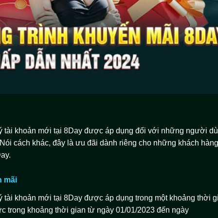
ý tài khoản mới tại 8Day được áp dụng đối với những người d
. Nói cách khác, đây là ưu đãi dành riêng cho những khách hàn
ay.
n mãi
 tài khoản mới tại 8Day được áp dụng trong một khoảng thời g
 lực trong khoảng thời gian từ ngày 01/01/2023 đến ngày