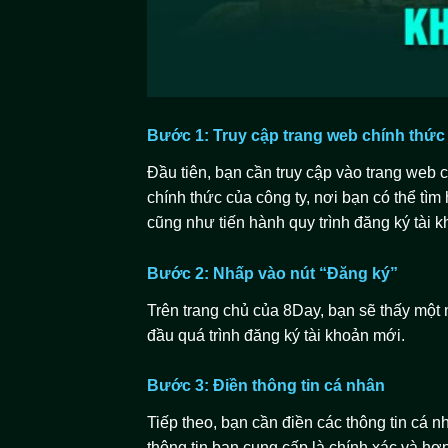
Bước 1: Truy cập trang web chính thức
Đầu tiên, bạn cần truy cập vào trang web 
chính thức của công ty, nơi bạn có thể tìm 
cũng như tiến hành quy trình đăng ký tài k
Bước 2: Nhấp vào nút “Đăng ký”
Trên trang chủ của 8Day, bạn sẽ thấy một 
đầu quá trình đăng ký tài khoản mới.
Bước 3: Điền thông tin cá nhân
Tiếp theo, bạn cần điền các thông tin cá n
thông tin bạn cung cấp là chính xác và hợp