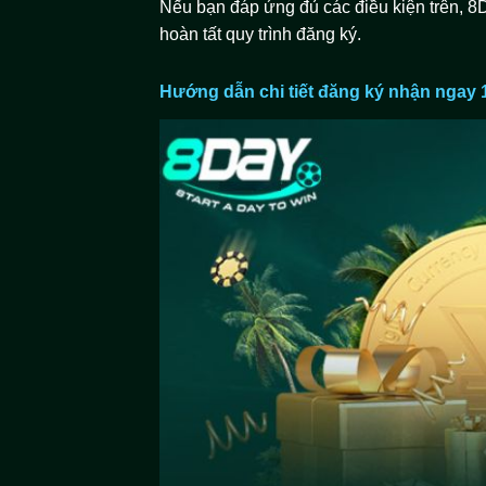
Nếu bạn đáp ứng đủ các điều kiện trên, 8
hoàn tất quy trình đăng ký.
Hướng dẫn chi tiết đăng ký nhận ngay 