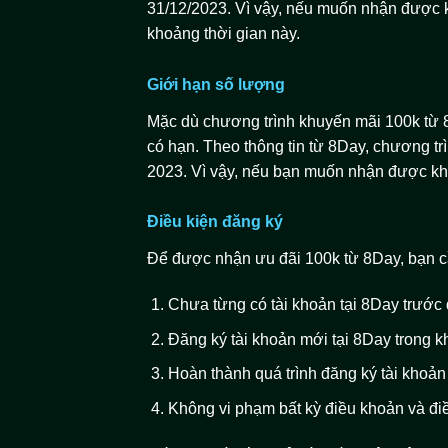
31/12/2023. Vì vậy, nếu muốn nhận được k
khoảng thời gian này.
Giới hạn số lượng
Mặc dù chương trình khuyến mãi 100k từ 8
có hạn. Theo thông tin từ 8Day, chương t
2023. Vì vậy, nếu bạn muốn nhận được kho
Điều kiện đăng ký
Để được nhận ưu đãi 100k từ 8Day, bạn cầ
Chưa từng có tài khoản tại 8Day trước
Đăng ký tài khoản mới tại 8Day trong 
Hoàn thành quá trình đăng ký tài kho
Không vi phạm bất kỳ điều khoản và đi