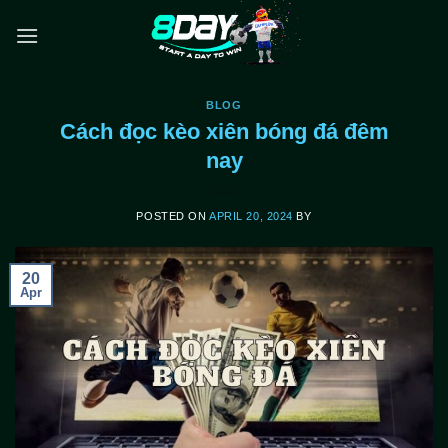
Skip
to
content
BLOG
Cách đọc kèo xiên bóng đá đêm
nay
POSTED ON
APRIL 20, 2024
BY
20
Apr