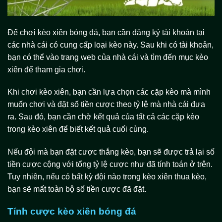
Để chơi kèo xiên bóng đá, bạn cần đăng ký tài khoản tại
các nhà cái có cung cấp loại kèo này. Sau khi có tài khoản,
bạn có thể vào trang web của nhà cái và tìm đến mục kèo
xiên để tham gia chơi.
Khi chơi kèo xiên, bạn cần lựa chọn các cặp kèo mà mình
muốn chơi và đặt số tiền cược theo tỷ lệ mà nhà cái đưa
ra. Sau đó, bạn cần chờ kết quả của tất cả các cặp kèo
trong kèo xiên để biết kết quả cuối cùng.
Nếu đội mà bạn đặt cược thắng kèo, bạn sẽ được trả lại số
tiền cược cộng với tổng tỷ lệ cược như đã tính toán ở trên.
Tuy nhiên, nếu có bất kỳ đội nào trong kèo xiên thua kèo,
bạn sẽ mất toàn bộ số tiền cược đã đặt.
Tính cược kèo xiên bóng đá