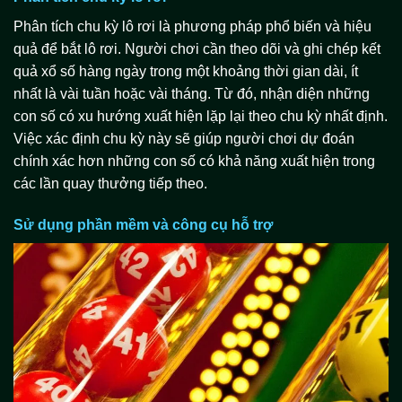
Phân tích chu kỳ lô rơi là phương pháp phổ biến và hiệu
quả để bắt lô rơi. Người chơi cần theo dõi và ghi chép kết
quả xổ số hàng ngày trong một khoảng thời gian dài, ít
nhất là vài tuần hoặc vài tháng. Từ đó, nhận diện những
con số có xu hướng xuất hiện lặp lại theo chu kỳ nhất định.
Việc xác định chu kỳ này sẽ giúp người chơi dự đoán
chính xác hơn những con số có khả năng xuất hiện trong
các lần quay thưởng tiếp theo.
Sử dụng phần mềm và công cụ hỗ trợ