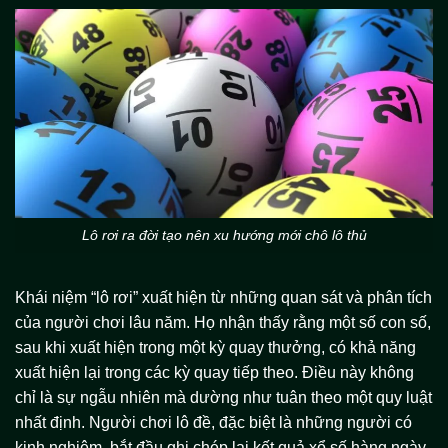
Lô rơi ra đời tạo nên xu hướng mới chô lô thủ
Khái niệm “lô rơi” xuất hiện từ những quan sát và phân tích
của người chơi lâu năm. Họ nhận thấy rằng một số con số,
sau khi xuất hiện trong một kỳ quay thưởng, có khả năng
xuất hiện lại trong các kỳ quay tiếp theo. Điều này không
chỉ là sự ngẫu nhiên mà dường như tuân theo một quy luật
nhất định. Người chơi lô đề, đặc biệt là những người có
kinh nghiệm, bắt đầu ghi chép lại kết quả xổ số hàng ngày,