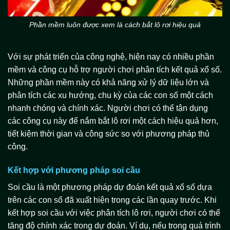
Phần mềm luôn được xem là cách bắt lô rơi hiệu quả
Với sự phát triển của công nghệ, hiện nay có nhiều phần
mềm và công cụ hỗ trợ người chơi phân tích kết quả xổ số.
Những phần mềm này có khả năng xử lý dữ liệu lớn và
phân tích các xu hướng, chu kỳ của các con số một cách
nhanh chóng và chính xác. Người chơi có thể tận dụng
các công cụ này để nắm bắt lô rơi một cách hiệu quả hơn,
tiết kiệm thời gian và công sức so với phương pháp thủ
công.
Kết hợp với phương pháp soi cầu
Soi cầu là một phương pháp dự đoán kết quả xổ số dựa
trên các con số đã xuất hiện trong các lần quay trước. Khi
kết hợp soi cầu với việc phân tích lô rơi, người chơi có thể
tăng độ chính xác trong dự đoán. Ví dụ, nếu trong quá trình