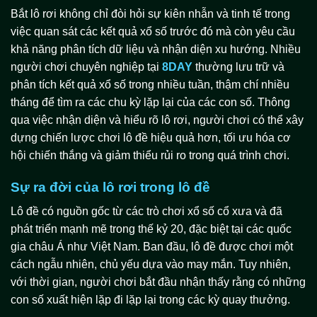
Bắt lô rơi không chỉ đòi hỏi sự kiên nhẫn và tinh tế trong
việc quan sát các kết quả xổ số trước đó mà còn yêu cầu
khả năng phân tích dữ liệu và nhận diện xu hướng. Nhiều
người chơi chuyên nghiệp tại
8DAY
thường lưu trữ và
phân tích kết quả xổ số trong nhiều tuần, thậm chí nhiều
tháng để tìm ra các chu kỳ lặp lại của các con số. Thông
qua việc nhận diện và hiểu rõ lô rơi, người chơi có thể xây
dựng chiến lược chơi lô đề hiệu quả hơn, tối ưu hóa cơ
hội chiến thắng và giảm thiểu rủi ro trong quá trình chơi.
Sự ra đời của lô rơi trong lô đề
Lô đề có nguồn gốc từ các trò chơi xổ số cổ xưa và đã
phát triển mạnh mẽ trong thế kỷ 20, đặc biệt tại các quốc
gia châu Á như Việt Nam. Ban đầu, lô đề được chơi một
cách ngẫu nhiên, chủ yếu dựa vào may mắn. Tuy nhiên,
với thời gian, người chơi bắt đầu nhận thấy rằng có những
con số xuất hiện lặp đi lặp lại trong các kỳ quay thưởng.