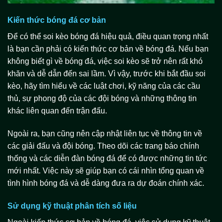
Kiến thức bóng đá cơ bản
Để có thể soi kèo bóng đá hiệu quả, điều quan trọng nhất
là bạn cần phải có kiến thức cơ bản về bóng đá. Nếu bạn
không biết gì về bóng đá, việc soi kèo sẽ trở nên rất khó
khăn và dễ dẫn đến sai lầm. Vì vậy, trước khi bắt đầu soi
kèo, hãy tìm hiểu về các luật chơi, kỹ năng của các cầu
thủ, sự phong độ của các đội bóng và những thông tin
khác liên quan đến trận đấu.
Ngoài ra, bạn cũng nên cập nhật liên tục về thông tin về
các giải đấu và đội bóng. Theo dõi các trang báo chính
thống và các diễn đàn bóng đá để có được những tin tức
mới nhất. Việc này sẽ giúp bạn có cái nhìn tổng quan về
tình hình bóng đá và dễ dàng đưa ra dự đoán chính xác.
Sử dụng kỹ thuật phân tích số liệu