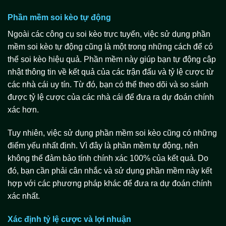
Phần mềm soi kèo tự động
Ngoài các công cụ soi kèo trực tuyến, việc sử dụng phần
mềm soi kèo tự động cũng là một trong những cách để có
thể soi kèo hiệu quả. Phần mềm này giúp bạn tự động cập
nhật thông tin về kết quả của các trận đấu và tỷ lệ cược từ
các nhà cái uy tín. Từ đó, bạn có thể theo dõi và so sánh
được tỷ lệ cược của các nhà cái để đưa ra dự đoán chính
xác hơn.
Tuy nhiên, việc sử dụng phần mềm soi kèo cũng có những
điểm yếu nhất định. Vì đây là phần mềm tự động, nên
không thể đảm bảo tính chính xác 100% của kết quả. Do
đó, bạn cần phải cân nhắc và sử dụng phần mềm này kết
hợp với các phương pháp khác để đưa ra dự đoán chính
xác nhất.
Xác định tỷ lệ cược và lợi nhuận