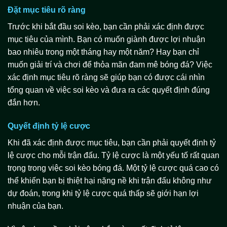
Đặt mục tiêu rõ ràng
Trước khi bắt đầu soi kèo, bạn cần phải xác định được
mục tiêu của mình. Bạn có muốn giành được lợi nhuận
bao nhiêu trong một tháng hay một năm? Hay bạn chỉ
muốn giải trí và chơi để thỏa mãn đam mê bóng đá? Việc
xác định mục tiêu rõ ràng sẽ giúp bạn có được cái nhìn
tổng quan về việc soi kèo và đưa ra các quyết định đúng
đắn hơn.
Quyết định tỷ lệ cược
Khi đã xác định được mục tiêu, bạn cần phải quyết định tỷ
lệ cược cho mỗi trận đấu. Tỷ lệ cược là một yếu tố rất quan
trọng trong việc soi kèo bóng đá. Một tỷ lệ cược quá cao có
thể khiến bạn bị thiệt hại nặng nề khi trận đấu không như
dự đoán, trong khi tỷ lệ cược quá thấp sẽ giới hạn lợi
nhuận của bạn.