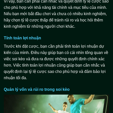
Vì vậy, bạn cần phải cân nhắc và quyết định tỷ lệ cược sao
cho phù hợp với khả năng tài chính và mục tiêu của mình.
Nếu bạn mới bắt đầu chơi và chưa có nhiều kinh nghiệm,
hãy chọn tỷ lệ cược thấp để tránh rủi ro và học hỏi thêm
kinh nghiệm từ những người chơi khác.
Tính toán lợi nhuận
Trước khi đặt cược, bạn cần phải tính toán lợi nhuận dự
kiến của mình. Điều này giúp bạn có cái nhìn tổng quan về
việc soi kèo và đưa ra được những quyết định chính xác
hơn. Việc tính toán lợi nhuận cũng giúp bạn cân nhắc và
quyết định lại tỷ lệ cược sao cho phù hợp và đảm bảo lợi
nhuận tối đa.
Quản lý vốn và rủi ro trong soi kèo