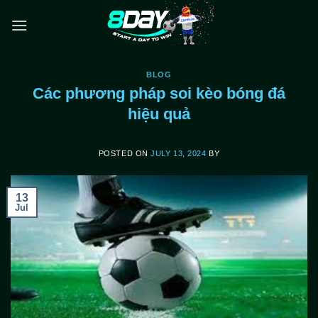
Skip
to
content
BLOG
Các phương pháp soi kèo bóng đá
hiệu quả
POSTED ON
JULY 13, 2024
BY
13
Jul