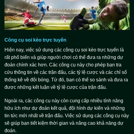
Công cụ soi kèo trực tuyến
Hiện nay, việc sử dụng các công cụ soi kèo trực tuyến là
rất phổ biến và giúp người chơi có thể đưa ra những dự
đoán chính xác hơn. Các công cụ này cho phép bạn tra
cứu thông tin về các trận đấu, các tỷ lệ cược và các chỉ số
thống kê về đội bóng. Từ đó, bạn có thể so sánh và đưa ra
được những kết luận về tỷ lệ cược của trận đấu.
Ngoài ra, các công cụ này còn cung cấp nhiều tính năng
hữu ích như dự đoán kết quả, đội hình dự kiến và những
tin tức mới nhất về trận đấu. Việc sử dụng các công cụ này
sẽ giúp bạn tiết kiệm thời gian và nâng cao khả năng dự
đoán.